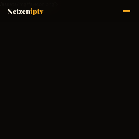
/assets/img/favicon.png">
Netzen
iptv