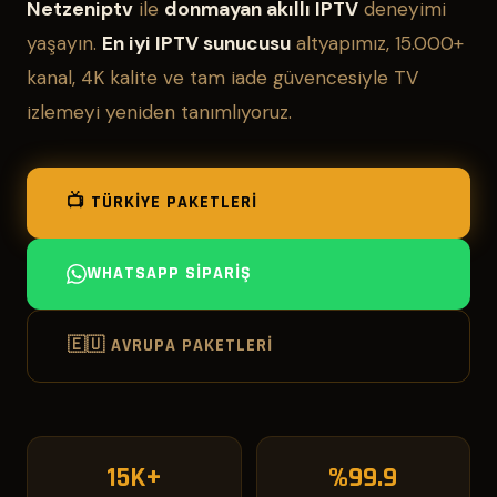
Netzeniptv
ile
donmayan akıllı IPTV
deneyimi
yaşayın.
En iyi IPTV sunucusu
altyapımız, 15.000+
kanal, 4K kalite ve tam iade güvencesiyle TV
izlemeyi yeniden tanımlıyoruz.
📺 TÜRKIYE PAKETLERI
WHATSAPP SIPARIŞ
🇪🇺 AVRUPA PAKETLERI
15K+
%99.9