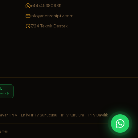
+447453809311
info@netzeniptv.com
7/24 Teknik Destek
SL
antı 🔒
yan IPTV
·
En İyi IPTV Sunucusu
·
IPTV Kurulum
·
IPTV Bayilik
eşmesi