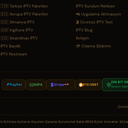
🇹🇷 Türkiye IPTV Paketleri
IPTV Kurulum Rehberi
🇪🇺 Avrupa IPTV Paketleri
📲 Uygulama Aktivasyon
🇩🇪 Almanya IPTV
🎬 Ücretsiz IPTV Test
🇬🇧 İngiltere IPTV
IPTV Blog
🇸🇪 İskandinav IPTV
İletişim
IPTV Bayilik
💳 Ödeme Bildirimi
IPTV Restream
256 BIT S
:
PayPal
SEPA
Stripe
BTC/USDT
VISA
Güvenli Bağl
Donma
ik Politikası
Kullanım Koşulları
Çerezler
Sorumluluk Reddi
DMCA
Dijital Hizmetler Sözl
·
·
·
·
·