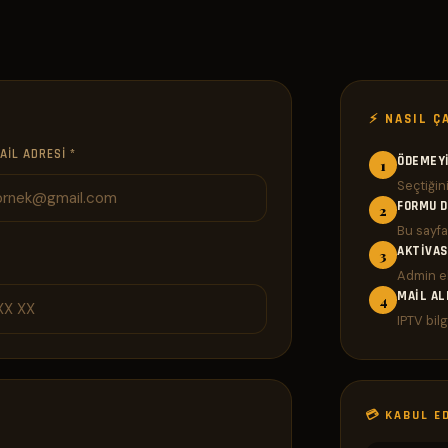
⚡ NASIL Ç
AIL ADRESI *
ÖDEMEYI
1
Seçtiğin
FORMU 
2
Bu sayfa
AKTIVA
3
Admin ek
MAIL AL
4
IPTV bilg
💳 KABUL E