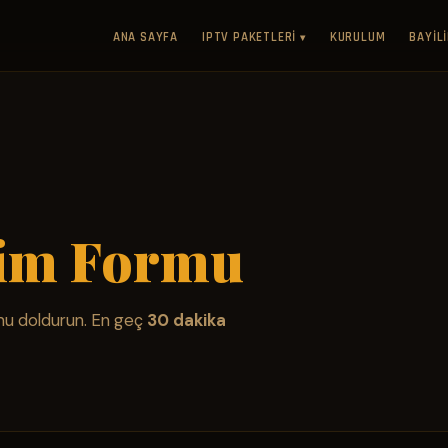
ANA SAYFA
IPTV PAKETLERI
KURULUM
BAYIL
▾
rim Formu
mu doldurun. En geç
30 dakika