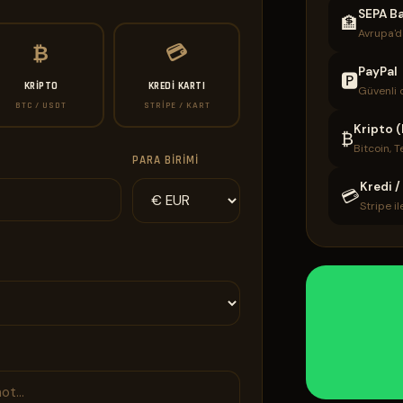
SEPA Ba
🏦
Avrupa'da
₿
💳
PayPal
🅿️
KRIPTO
KREDI KARTI
Güvenli 
BTC / USDT
STRIPE / KART
Kripto 
₿
Bitcoin, T
PARA BIRIMI
Kredi /
💳
Stripe i