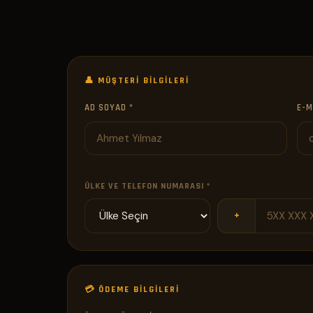
👤 MÜŞTERI BILGILERI
AD SOYAD *
E-M
ÜLKE VE TELEFON NUMARASI *
+
💳 ÖDEME BILGILERI