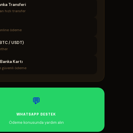
nka Transferi
n hızlı transfer
online ödeme
(BTC / USDT)
ether
 Banka Kartı
le güvenli ödeme
💬
WHATSAPP DESTEK
Ödeme konusunda yardım alın