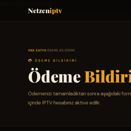
/assets/img/favicon.png">
Netzen
iptv
ANA SAYFA
ÖDEME BILDIRIMI
›
💳 ÖDEME BILDIRIMI
Ödeme
Bildi
Ödemenizi tamamladıktan sonra aşağıdaki for
içinde IPTV hesabınız aktive edilir.