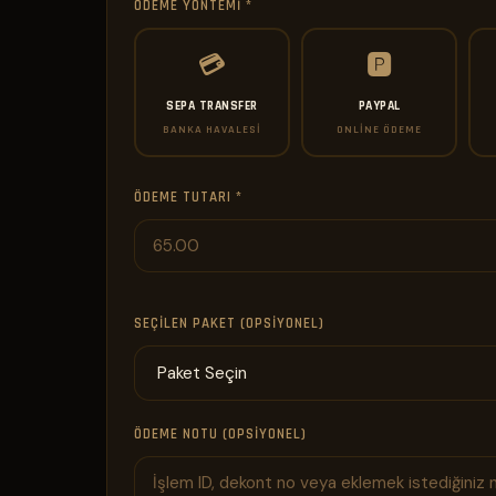
ÖDEME YÖNTEMI *
💳
🅿️
SEPA TRANSFER
PAYPAL
BANKA HAVALESI
ONLINE ÖDEME
ÖDEME TUTARI *
SEÇILEN PAKET (OPSIYONEL)
ÖDEME NOTU (OPSIYONEL)