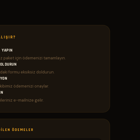
ALIŞIR?
 YAPIN
iz paket için ödemenizi tamamlayın.
DOLDURUN
daki formu eksiksiz doldurun.
SYON
ibimiz ödemenizi onaylar.
IN
ileriniz e-mailnize gelir.
DILEN ÖDEMELER