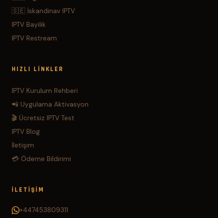
🇸🇪 İskandinav IPTV
IPTV Bayilik
IPTV Restream
HIZLI LINKLER
IPTV Kurulum Rehberi
📲 Uygulama Aktivasyon
🎬 Ücretsiz IPTV Test
IPTV Blog
İletişim
💳 Ödeme Bildirimi
İLETIŞIM
+447453809311