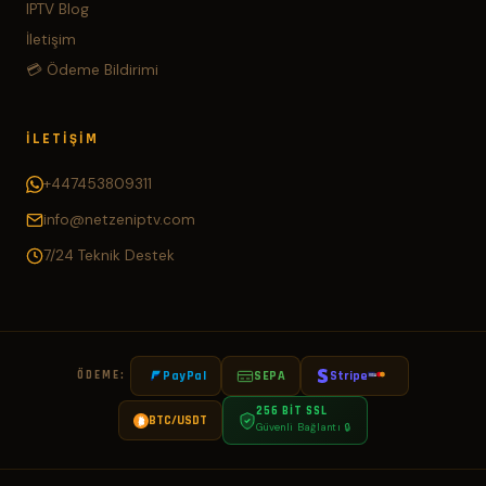
IPTV Blog
İletişim
💳 Ödeme Bildirimi
İLETIŞIM
+447453809311
info@netzeniptv.com
7/24 Teknik Destek
ÖDEME:
PayPal
SEPA
Stripe
VISA
256 BIT SSL
BTC/USDT
Güvenli Bağlantı 🔒