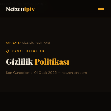
/assets/img/favicon.png">
Netzen
iptv
ANA SAYFA
GIZLILIK POLITIKASI
›
📋 YASAL BILGILER
Gizlilik
Politikası
Son Güncelleme: 01 Ocak 2025 — netzeniptv.com