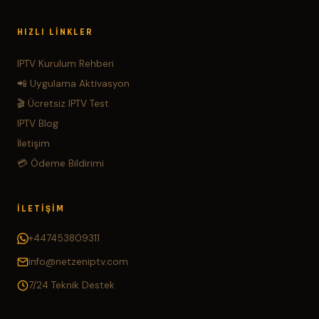
HIZLI LINKLER
IPTV Kurulum Rehberi
📲 Uygulama Aktivasyon
🎬 Ücretsiz IPTV Test
IPTV Blog
İletişim
💳 Ödeme Bildirimi
İLETIŞIM
+447453809311
info@netzeniptv.com
7/24 Teknik Destek