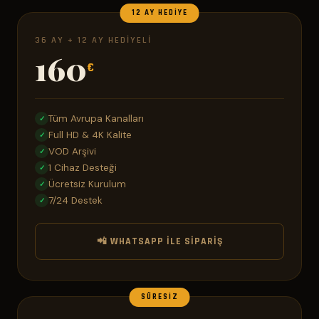
12 AY HEDIYE
36 AY + 12 AY HEDIYELI
160
€
Tüm Avrupa Kanalları
✓
Full HD & 4K Kalite
✓
VOD Arşivi
✓
1 Cihaz Desteği
✓
Ücretsiz Kurulum
✓
7/24 Destek
✓
📲 WHATSAPP ILE SIPARIŞ
SÜRESIZ