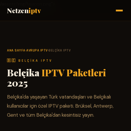
/assets/img/favicon.png">
Netzen
iptv
ANA SAYFA
AVRUPA IPTV
BELÇIKA IPTV
›
›
🇧🇪 BELÇIKA IPTV
Belçika
IPTV Paketleri
2025
Belçika'da yaşayan Türk vatandaşları ve Belçikalı
kullanıcılar için özel IPTV paketi. Brüksel, Antwerp,
Gent ve tüm Belçika'dan kesintisiz yayın.