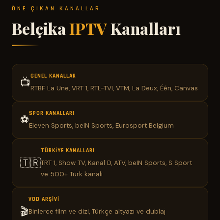
ÖNE ÇIKAN KANALLAR
Belçika
IPTV
Kanalları
GENEL KANALLAR
📺
RTBF La Une, VRT 1, RTL-TVI, VTM, La Deux, Één, Canvas
SPOR KANALLARI
⚽
Eleven Sports, beIN Sports, Eurosport Belgium
TÜRKIYE KANALLARI
🇹🇷
TRT 1, Show TV, Kanal D, ATV, beIN Sports, S Sport
ve 500+ Türk kanalı
VOD ARŞIVI
🎬
Binlerce film ve dizi, Türkçe altyazı ve dublaj