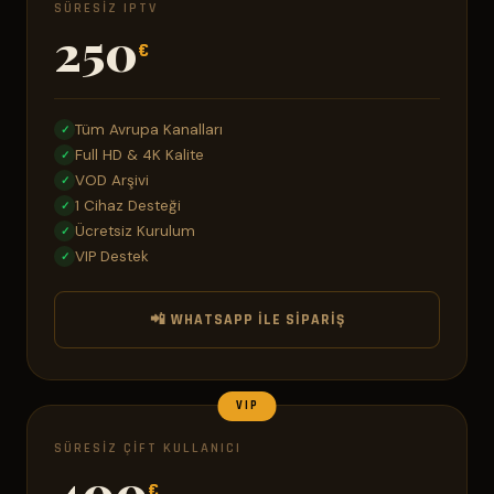
SÜRESIZ IPTV
250
€
Tüm Avrupa Kanalları
✓
Full HD & 4K Kalite
✓
VOD Arşivi
✓
1 Cihaz Desteği
✓
Ücretsiz Kurulum
✓
VIP Destek
✓
📲 WHATSAPP ILE SIPARIŞ
VIP
SÜRESIZ ÇIFT KULLANICI
400
€