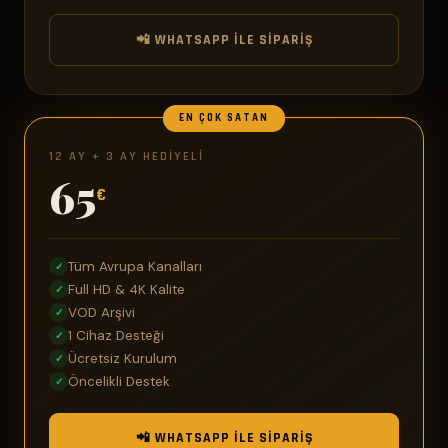
📲 WHATSAPP ILE SIPARIŞ
EN ÇOK SATAN
12 AY + 3 AY HEDIYELI
65
€
Tüm Avrupa Kanalları
✓
Full HD & 4K Kalite
✓
VOD Arşivi
✓
1 Cihaz Desteği
✓
Ücretsiz Kurulum
✓
Öncelikli Destek
✓
📲 WHATSAPP ILE SIPARIŞ