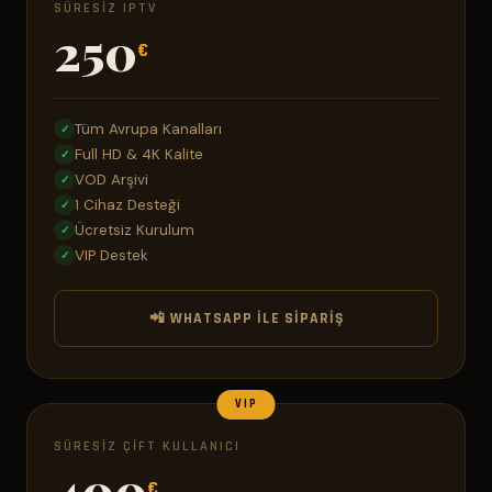
SÜRESIZ IPTV
250
€
Tüm Avrupa Kanalları
✓
Full HD & 4K Kalite
✓
VOD Arşivi
✓
1 Cihaz Desteği
✓
Ücretsiz Kurulum
✓
VIP Destek
✓
📲 WHATSAPP ILE SIPARIŞ
VIP
SÜRESIZ ÇIFT KULLANICI
400
€