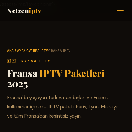
/assets/img/favicon.png">
Netzen
iptv
ANA SAYFA
AVRUPA IPTV
FRANSA IPTV
›
›
🇫🇷 FRANSA IPTV
Fransa
IPTV Paketleri
2025
Fransa'da yaşayan Türk vatandaşları ve Fransız
kullanıcılar için özel IPTV paketi. Paris, Lyon, Marsilya
ve tüm Fransa'dan kesintisiz yayın.