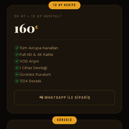
12 AY HEDIYE
36 AY + 12 AY HEDIYELI
160
€
Tüm Avrupa Kanalları
✓
Full HD & 4K Kalite
✓
VOD Arşivi
✓
1 Cihaz Desteği
✓
Ücretsiz Kurulum
✓
7/24 Destek
✓
📲 WHATSAPP ILE SIPARIŞ
SÜRESIZ