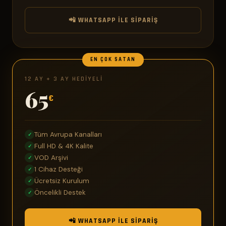
📲 WHATSAPP ILE SIPARIŞ
EN ÇOK SATAN
12 AY + 3 AY HEDIYELI
65
€
Tüm Avrupa Kanalları
✓
Full HD & 4K Kalite
✓
VOD Arşivi
✓
1 Cihaz Desteği
✓
Ücretsiz Kurulum
✓
Öncelikli Destek
✓
📲 WHATSAPP ILE SIPARIŞ