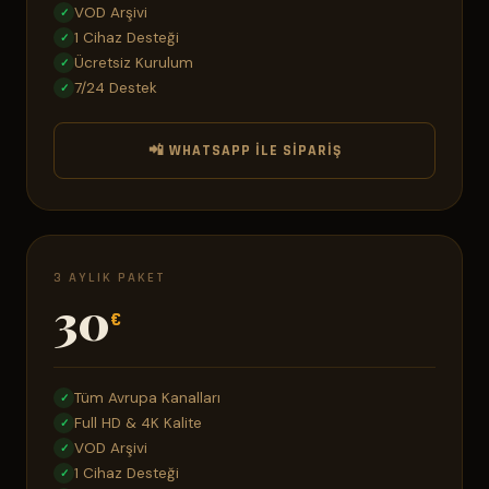
VOD Arşivi
✓
1 Cihaz Desteği
✓
Ücretsiz Kurulum
✓
7/24 Destek
✓
📲 WHATSAPP ILE SIPARIŞ
3 AYLIK PAKET
30
€
Tüm Avrupa Kanalları
✓
Full HD & 4K Kalite
✓
VOD Arşivi
✓
1 Cihaz Desteği
✓