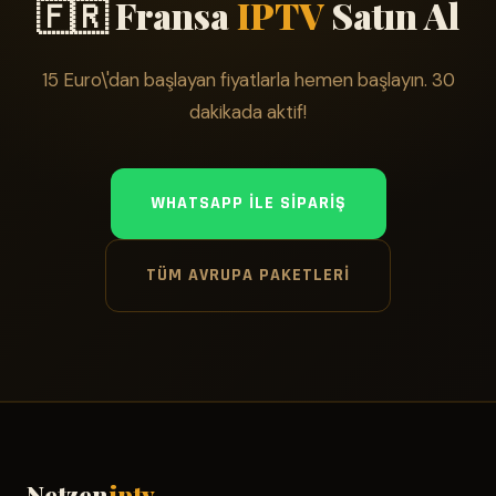
🇫🇷 Fransa
IPTV
Satın Al
15 Euro\'dan başlayan fiyatlarla hemen başlayın. 30
dakikada aktif!
WHATSAPP ILE SIPARIŞ
TÜM AVRUPA PAKETLERI
Netzen
iptv