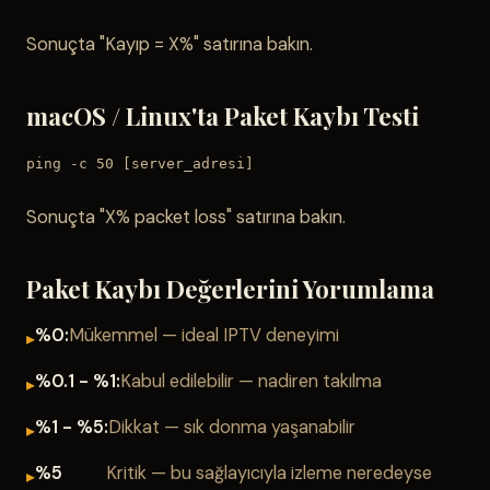
Sonuçta "Kayıp = X%" satırına bakın.
macOS / Linux'ta Paket Kaybı Testi
ping -c 50 [server_adresi]
Sonuçta "X% packet loss" satırına bakın.
Paket Kaybı Değerlerini Yorumlama
%0:
Mükemmel — ideal IPTV deneyimi
%0.1 - %1:
Kabul edilebilir — nadiren takılma
%1 - %5:
Dikkat — sık donma yaşanabilir
%5
Kritik — bu sağlayıcıyla izleme neredeyse