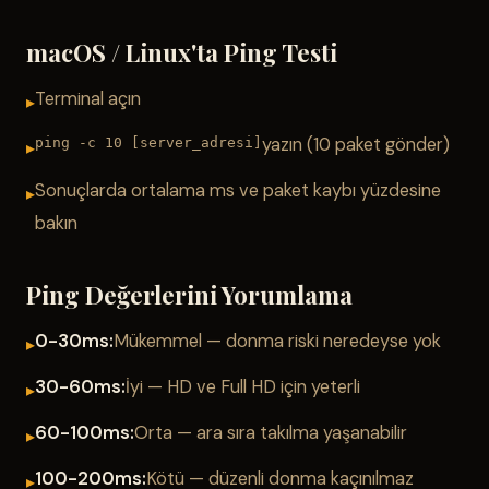
macOS / Linux'ta Ping Testi
Terminal açın
yazın (10 paket gönder)
ping -c 10 [server_adresi]
Sonuçlarda ortalama ms ve paket kaybı yüzdesine
bakın
Ping Değerlerini Yorumlama
0-30ms:
Mükemmel — donma riski neredeyse yok
30-60ms:
İyi — HD ve Full HD için yeterli
60-100ms:
Orta — ara sıra takılma yaşanabilir
100-200ms:
Kötü — düzenli donma kaçınılmaz