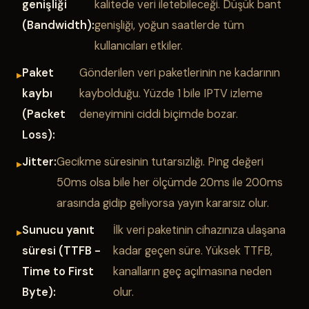
genişliği
kalitede veri iletebileceği. Düşük bant
(Bandwidth):
genişliği, yoğun saatlerde tüm
kullanıcıları etkiler.
Paket
Gönderilen veri paketlerinin ne kadarının
kaybı
kaybolduğu. Yüzde 1 bile IPTV izleme
(Packet
deneyimini ciddi biçimde bozar.
Loss):
Jitter:
Gecikme süresinin tutarsızlığı. Ping değeri
50ms olsa bile her ölçümde 20ms ile 200ms
arasında gidip geliyorsa yayın kararsız olur.
Sunucu yanıt
İlk veri paketinin cihazınıza ulaşana
süresi (TTFB -
kadar geçen süre. Yüksek TTFB,
Time to First
kanalların geç açılmasına neden
Byte):
olur.