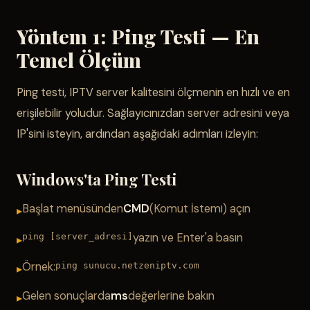
Yöntem 1: Ping Testi — En
Temel Ölçüm
Ping testi, IPTV server kalitesini ölçmenin en hızlı ve en
erişilebilir yoludur. Sağlayıcınızdan server adresini veya
IP'sini isteyin, ardından aşağıdaki adımları izleyin:
Windows'ta Ping Testi
Başlat menüsünden
CMD
(Komut İstemi) açın
yazın ve Enter'a basın
ping [server_adresi]
Örnek:
ping sunucu.netzeniptv.com
Gelen sonuçlarda
ms
değerlerine bakın