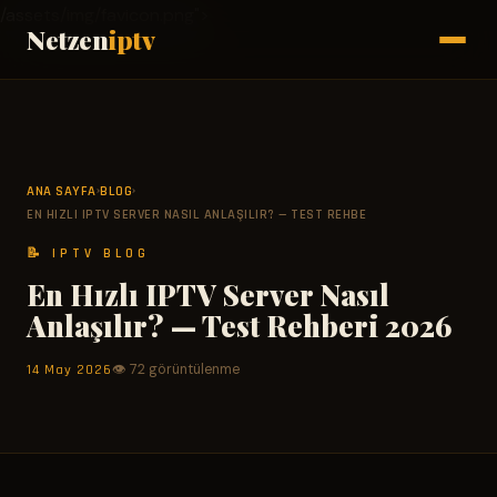
/assets/img/favicon.png">
Netzen
iptv
ANA SAYFA
BLOG
›
›
EN HIZLI IPTV SERVER NASIL ANLAŞILIR? — TEST REHBE
📝 IPTV BLOG
En Hızlı IPTV Server Nasıl
Anlaşılır? — Test Rehberi 2026
14 May 2026
👁 72 görüntülenme