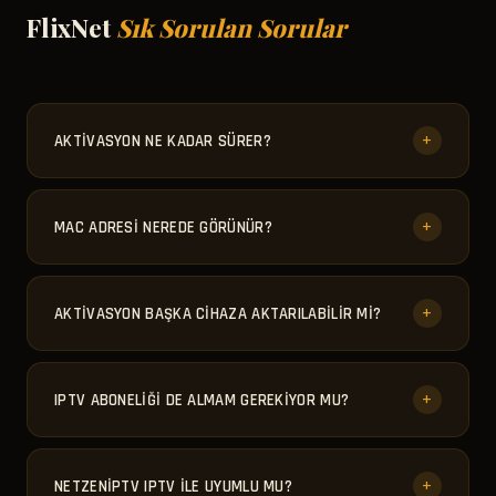
FlixNet
Sık Sorulan Sorular
+
AKTIVASYON NE KADAR SÜRER?
Ödeme onaylandıktan sonra ortalama 15-30 dakika
içinde aktivasyonunuz tamamlanır.
+
MAC ADRESI NEREDE GÖRÜNÜR?
Uygulamayı ilk açtığınızda ana ekranda veya ayarlar
bölümünde MAC adresiniz görünür.
+
AKTIVASYON BAŞKA CIHAZA AKTARILABILIR MI?
Cihaz değişikliği durumunda destek ekibimizle
iletişime geçin. Koşullara göre yardımcı olunur.
+
IPTV ABONELIĞI DE ALMAM GEREKIYOR MU?
Evet. Aktivasyon sadece uygulamanın kilidini açar.
IPTV kanallarını izlemek için ayrıca IPTV aboneliği
+
NETZENIPTV IPTV ILE UYUMLU MU?