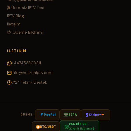
🎬 Ücretsiz IPTV Test
IPTV Blog
İletişim
💳 Ödeme Bildirimi
İLETIŞIM
+447453809311
info@netzeniptv.com
7/24 Teknik Destek
ÖDEME:
PayPal
SEPA
Stripe
VISA
256 BIT SSL
BTC/USDT
Güvenli Bağlantı 🔒