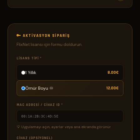
gereklidir.
Evet, Netzeniptv IPTV hizmetimiz FlixNet ile tam
uyumludur. M3U veya Xtream Codes ile kolayca
bağlanabilirsiniz.
🔑 AKTIVASYON SIPARIŞ
FlixNet lisansı için formu doldurun.
LISANS TIPI *
1 Yıllık
8.00€
Ömür Boyu ♾️
12.00€
MAC ADRESI / CIHAZ ID *
💡 Uygulamayı açın, ayarlar veya ana ekranda görünür
CIHAZ (OPSIYONEL)