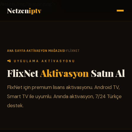
/assets/img/favicon.png">
Netzen
iptv
ANA SAYFA
AKTIVASYON MAĞAZASI
FLIXNET
›
›
📲 UYGULAMA AKTIVASYONU
FlixNet
Aktivasyon
Satın Al
FlixNet için premium lisans aktivasyonu. Android TV,
Smart TV ile uyumlu. Anında aktivasyon, 7/24 Türkçe
destek.